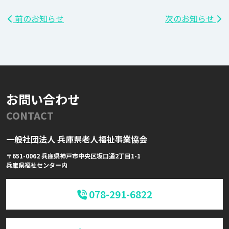
投
前のお知らせ
次のお知らせ
稿
ナ
ビ
ゲ
お問い合わせ
ー
CONTACT
シ
一般社団法人 兵庫県老人福祉事業協会
ョ
〒651-0062 兵庫県神戸市中央区坂口通2丁目1-1
ン
兵庫県福祉センター内
078-291-6822