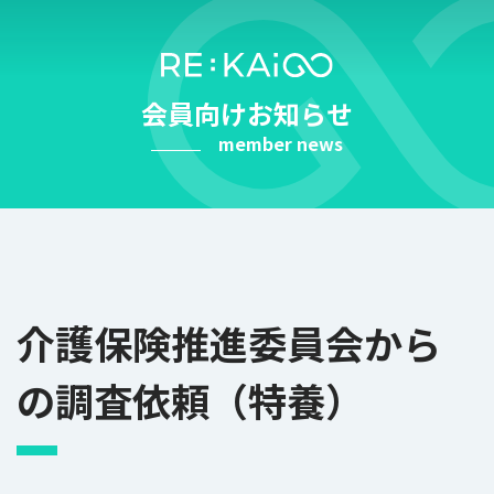
Skip
to
content
会員向けお知らせ
member news
介護保険推進委員会から
の調査依頼（特養）